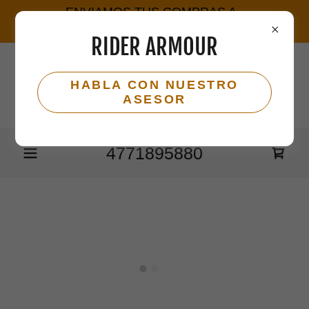
ENVIAMOS TUS COMPRAS A
TODO MÉXICO
RIDER ARMOUR
RIDER ARMOUR -
HABLA CON NUESTRO
BOUTIQUE MOTO
ASESOR
4771895880